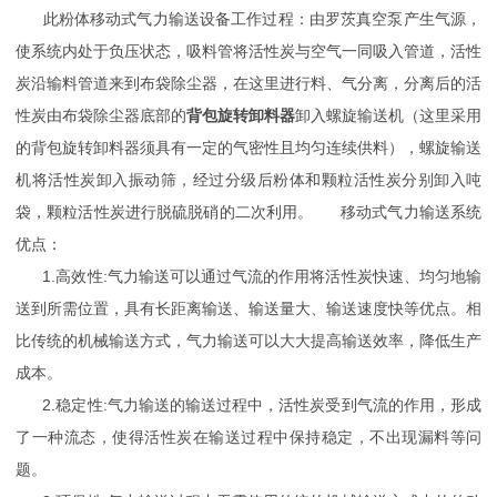
此粉体移动式气力输送设备工作过程：由罗茨真空泵产生气源，
使系统内处于负压状态，吸料管将活性炭与空气一同吸入管道，活性
炭沿输料管道来到布袋除尘器，在这里进行料、气分离，分离后的活
性炭由布袋除尘器底部的
背包旋转卸料器
卸入螺旋输送机（这里采用
的背包旋转卸料器须具有一定的气密性且均匀连续供料），螺旋输送
机将活性炭卸入振动筛，经过分级后粉体和颗粒活性炭分别卸入吨
袋，颗粒活性炭进行脱硫脱硝的二次利用。
移动式气力输送系统
优点：
1.高效性:气力输送可以通过气流的作用将活性炭快速、均匀地输
送到所需位置，具有长距离输送、输送量大、输送速度快等优点。相
比传统的机械输送方式，气力输送可以大大提高输送效率，降低生产
成本。
2.稳定性:气力输送的输送过程中，活性炭受到气流的作用，形成
了一种流态，使得活性炭在输送过程中保持稳定，不出现漏料等问
题。