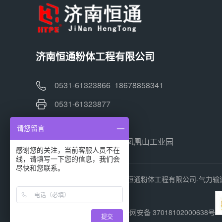
济南恒通粉体工程有限公司
0531-61323866 18678858341
0531-61323877
jnhtft@163.com
请您留言
山东省济南市章丘区凤凰山工业园
感谢您的关注，当前客服人员不在
线，请填写一下您的信息，我们会
尽快和您联系。
Copyright @ 2020-2024 济南恒通粉体工程有限公司-气力输送厂家 
鲁ICP备13029911号-4
鲁公网安备 37018102000638号
提交