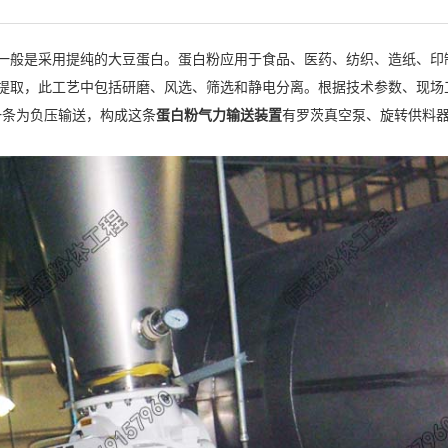
般是采用提纯的大豆蛋白。蛋白粉应用于食品、医药、纺织、造纸、印
取，此工艺中包括研磨、风选、筛选和静电分离。根据技术参数、现场
一条为负压输送，构成这条
蛋白粉气力输送装置
有罗茨真空泵、旋转供料