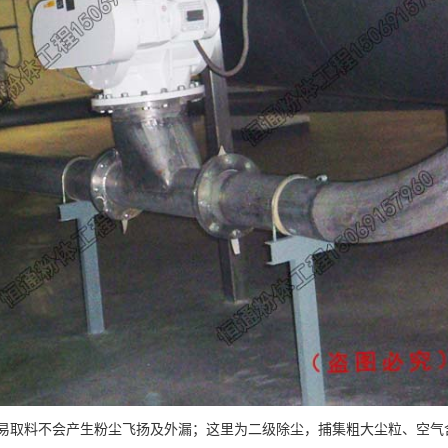
易取料不会产生粉尘飞扬及外漏；这里为二级除尘，捕集粗大尘粒、空气